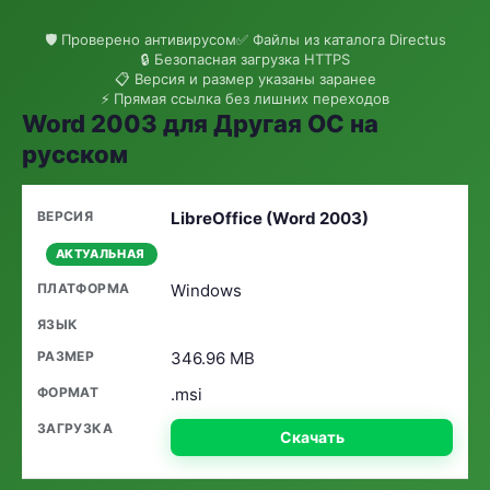
🛡 Проверено антивирусом
✅ Файлы из каталога Directus
🔒 Безопасная загрузка HTTPS
📋 Версия и размер указаны заранее
⚡ Прямая ссылка без лишних переходов
Word 2003 для Другая ОС на
русском
LibreOffice (Word 2003)
АКТУАЛЬНАЯ
Windows
346.96 MB
.msi
Скачать