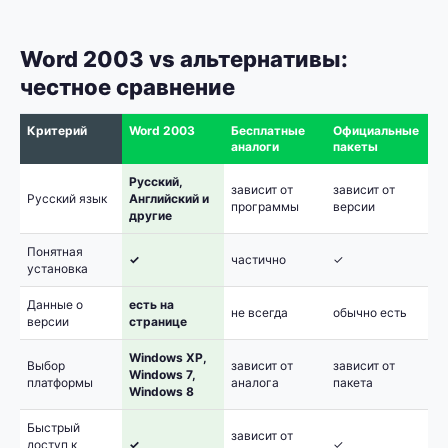
Word 2003 vs альтернативы:
честное сравнение
Критерий
Word 2003
Бесплатные
Официальные
аналоги
пакеты
Русский,
зависит от
зависит от
Русский язык
Английский и
программы
версии
другие
Понятная
✓
частично
✓
установка
Данные о
есть на
не всегда
обычно есть
версии
странице
Windows XP,
Выбор
зависит от
зависит от
Windows 7,
платформы
аналога
пакета
Windows 8
Быстрый
зависит от
доступ к
✓
✓